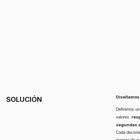
Diseñamos 
SOLUCIÓN
Definimos un
resp
valores:
segundas o
Cada decisión
manera de cu