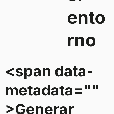
ento
rno
<span data-
metadata="
"
>Generar