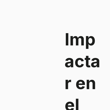
Imp
acta
r en
el